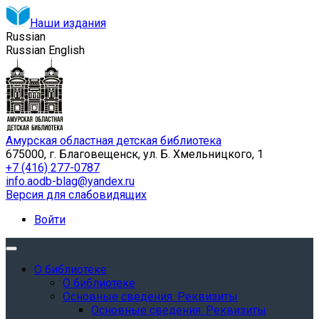
Наши издания
Russian
Russian
English
Амурская областная детская библиотека
675000, г. Благовещенск, ул. Б. Хмельницкого, 1
+7 (416) 277-0787
info.aodb-blag@yandex.ru
Версия для слабовидящих
Войти
О библиотеке
О библиотеке
Основные сведения. Реквизиты
Основные сведения. Реквизиты