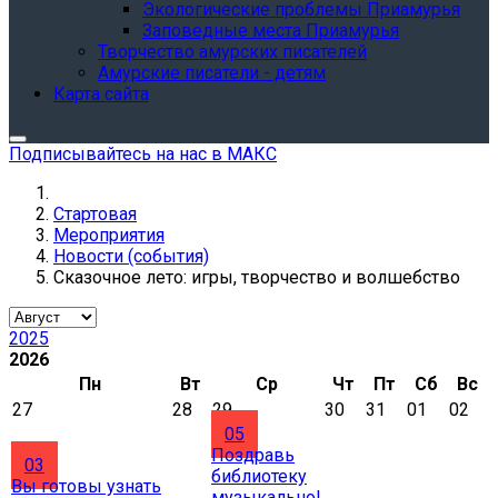
Экологические проблемы Приамурья
Заповедные места Приамурья
Творчество амурских писателей
Амурские писатели - детям
Карта сайта
Подписывайтесь на нас в МАКС
Стартовая
Мероприятия
Новости (события)
Сказочное лето: игры, творчество и волшебство
2025
2026
Пн
Вт
Ср
Чт
Пт
Сб
Вс
27
28
29
30
31
01
02
05
Поздравь
03
библиотеку
Вы готовы узнать
музыкально!