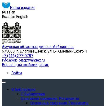
Наши издания
Russian
Russian
English
Амурская областная детская библиотека
675000, г. Благовещенск, ул. Б. Хмельницкого, 1
+7 (416) 277-0787
info.aodb-blag@yandex.ru
Версия для слабовидящих
Войти
О библиотеке
О библиотеке
Основные сведения. Реквизиты
Основные сведения. Реквизиты