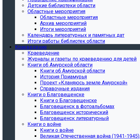
Детские библиотеки области
Областные мероприятия
Областные мероприятия
Архив мероприятий
Итоги мероприятий
Календарь литературных и памятных дат
Итоги работы библиотек области
Краеведение
Краеведение
Журналы и газеты по краеведению для детей
Книги об Амурской области
Книги об Амурской области
История Приамурья
Проект «Кланяюсь земле Амурской»
Справочные издания
Книги о Благовещенске
Книги о Благовещенске
Благовещенск в фотоальбомах
Благовещенск исторический
Благовещенск литературный
Книги о войне
Книги о войне
Великая Отечественная война (1941-1945).