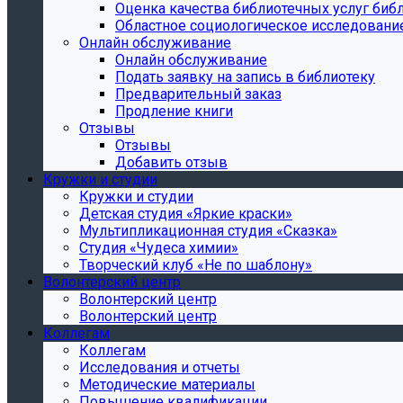
Oценка качества библиотечных услуг библ
Областное социологическое исследовани
Онлайн обслуживание
Онлайн обслуживание
Подать заявку на запись в библиотеку
Предварительный заказ
Продление книги
Отзывы
Отзывы
Добавить отзыв
Кружки и студии
Кружки и студии
Детская студия «Яркие краски»
Мультипликационная студия «Сказка»
Студия «Чудеса химии»
Творческий клуб «Не по шаблону»
Волонтерский центр
Волонтерский центр
Волонтерский центр
Коллегам
Коллегам
Исследования и отчеты
Методические материалы
Повышение квалификации