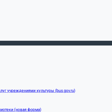
луг учреждениями культуры (bus.gov.ru)
лиотеки (новая форма)