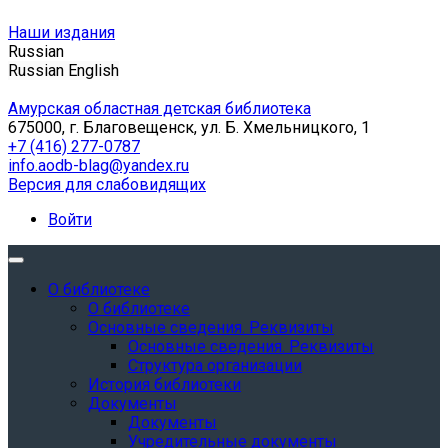
Наши издания
Russian
Russian
English
Амурская областная детская библиотека
675000, г. Благовещенск, ул. Б. Хмельницкого, 1
+7 (416) 277-0787
info.aodb-blag@yandex.ru
Версия для слабовидящих
Войти
О библиотеке
О библиотеке
Основные сведения. Реквизиты
Основные сведения. Реквизиты
Структура организации
История библиотеки
Документы
Документы
Учредительные документы