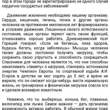
пор в этом городе не зарегистрировано ни од­ного случая
сердечно-со­судистых заболеваний!
Движение жизненно необходимо нашему организму.
Сер­дце, кишечник, печень, почки и другие органы
человека на про­тяжении миллионов лет формировались
в условиях движения. Лишенные своего естественного
состояния, наши органы те­ряют часть своих функций,
отказываясь хорошо работать. Древнеримский поэт
Гораций говорил: «Если не бегаешь, пока здоров,
будешь бегать, когда заболеешь». Мышцы человека
также должны постоянно получать нагрузку, чтобы
сохранить свою упругость и способность сокращаться.
Спасением для человека является то, что они способны
накапливать «память» о нагрузке, становясь источником
энергии. Чемпион Европы по спортивной ходьбе А.И.
Егоров в детстве не мог ходить до 5 лет, и врачи не
верили, что он сможет когда-нибудь вести нормальную
жизнь, но тренировки и физическая нагрузка спасли его
и сделали всемирно известным.
Неважно, что ты выберешь: коньки, бег, плаванье,
велоси­пед или лыжи. Самое важное — дать организму
возможность активно работать. В обычной жизни тоже