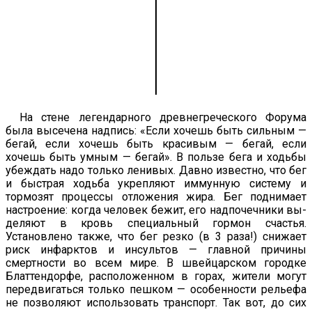
На стене легендарного древнегреческого Форума
была высе­чена надпись: «Если хочешь быть сильным —
бегай, если хо­чешь быть красивым — бегай, если
хочешь быть умным — бе­гай». В пользе бега и ходьбы
убеждать надо только ленивых. Давно известно, что бег
и быстрая ходьба укрепляют иммун­ную систему и
тормозят процессы отложения жира. Бег подни­мает
настроение: когда человек бежит, его надпочечники вы­
деляют в кровь специальный гормон счастья.
Установлено так­же, что бег резко (в 3 раза!) снижает
риск инфарктов и инсультов — главной причины
смертности во всем мире. В швейцарском городке
Блаттендорфе, располо­женном в горах, жители могут
передвигаться только пешком — осо­бенности рельефа
не позволяют использовать транспорт. Так вот, до сих