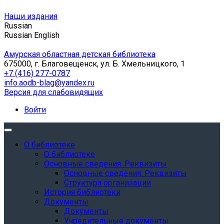
Наши издания
Russian
Russian
English
Амурская областная детская библиотека
675000, г. Благовещенск, ул. Б. Хмельницкого, 1
+7 (416) 277-0787
info.aodb-blag@yandex.ru
Версия для слабовидящих
Войти
О библиотеке
О библиотеке
Основные сведения. Реквизиты
Основные сведения. Реквизиты
Структура организации
История библиотеки
Документы
Документы
Учредительные документы