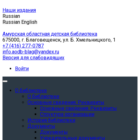
Наши издания
Russian
Russian
English
Амурская областная детская библиотека
675000, г. Благовещенск, ул. Б. Хмельницкого, 1
+7 (416) 277-0787
info.aodb-blag@yandex.ru
Версия для слабовидящих
Войти
О библиотеке
О библиотеке
Основные сведения. Реквизиты
Основные сведения. Реквизиты
Структура организации
История библиотеки
Документы
Документы
Учредительные документы