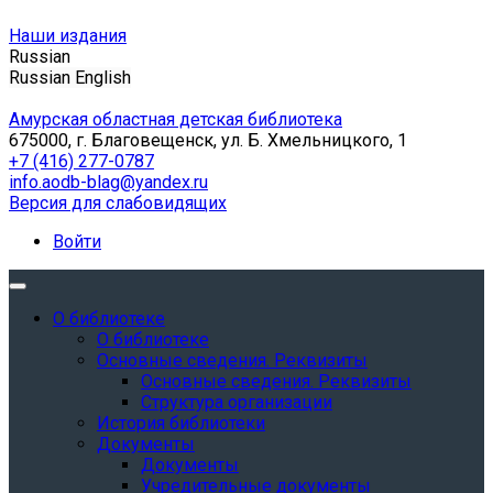
Наши издания
Russian
Russian
English
Амурская областная детская библиотека
675000, г. Благовещенск, ул. Б. Хмельницкого, 1
+7 (416) 277-0787
info.aodb-blag@yandex.ru
Версия для слабовидящих
Войти
О библиотеке
О библиотеке
Основные сведения. Реквизиты
Основные сведения. Реквизиты
Структура организации
История библиотеки
Документы
Документы
Учредительные документы