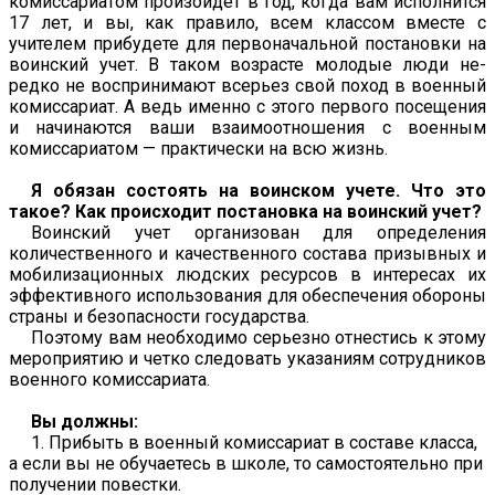
комиссариа­том произойдет в год, когда вам исполнится
17 лет, и вы, как прави­ло, всем классом вместе с
учителем прибудете для первоначальной постановки на
воинский учет. В таком возрасте молодые люди не­
редко не воспринимают всерьез свой поход в военный
комиссари­ат. А ведь именно с этого первого посещения
и начинаются ваши взаимоотношения с военным
комиссариатом — практически на всю жизнь.
Я обязан состоять на воинском учете. Что это
такое? Как происходит постановка на воинский учет?
Воинский учет организован для определения
количественного и качественного состава призывных и
мобилизационных людских ресурсов в интересах их
эффективного использования для обеспе­чения обороны
страны и безопасности государства.
Поэтому вам необходимо серьезно отнестись к этому
меропри­ятию и четко следовать указаниям сотрудников
военного комисса­риата.
Вы должны:
1. Прибыть в военный комиссариат в составе класса,
а если вы не обучаетесь в школе, то самостоятельно при
получении по­вестки.