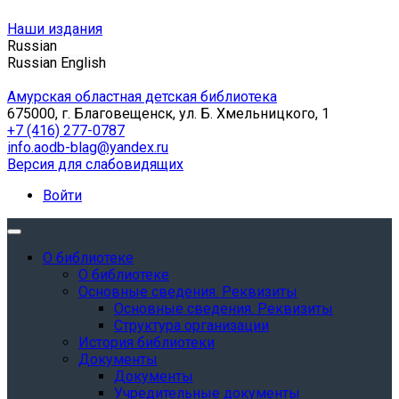
Наши издания
Russian
Russian
English
Амурская областная детская библиотека
675000, г. Благовещенск, ул. Б. Хмельницкого, 1
+7 (416) 277-0787
info.aodb-blag@yandex.ru
Версия для слабовидящих
Войти
О библиотеке
О библиотеке
Основные сведения. Реквизиты
Основные сведения. Реквизиты
Структура организации
История библиотеки
Документы
Документы
Учредительные документы