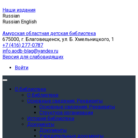
Наши издания
Russian
Russian
English
Амурская областная детская библиотека
675000, г. Благовещенск, ул. Б. Хмельницкого, 1
+7 (416) 277-0787
info.aodb-blag@yandex.ru
Версия для слабовидящих
Войти
О библиотеке
О библиотеке
Основные сведения. Реквизиты
Основные сведения. Реквизиты
Структура организации
История библиотеки
Документы
Документы
Учредительные документы