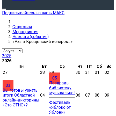
Подписывайтесь на нас в МАКС
Стартовая
Мероприятия
Новости (события)
«Раз в Крещенский вечерок…»
2025
2026
Пн
Вт
Ср
Чт
Пт
Сб
Вс
27
28
29
30
31
01
02
05
Поздравь
03
библиотеку
Вы готовы узнать
музыкально!
итоги Областной
04
06
07
08
09
онлайн‑викторины
Фестиваль
«Это ЭТНО»?
«Яблоко от
Яблони»