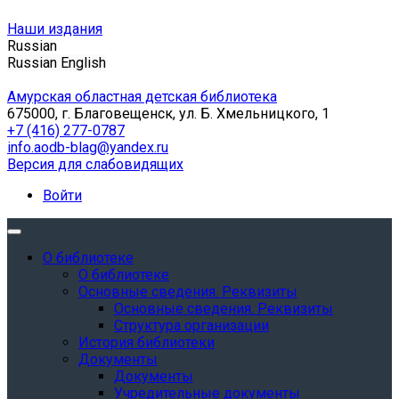
Наши издания
Russian
Russian
English
Амурская областная детская библиотека
675000, г. Благовещенск, ул. Б. Хмельницкого, 1
+7 (416) 277-0787
info.aodb-blag@yandex.ru
Версия для слабовидящих
Войти
О библиотеке
О библиотеке
Основные сведения. Реквизиты
Основные сведения. Реквизиты
Структура организации
История библиотеки
Документы
Документы
Учредительные документы