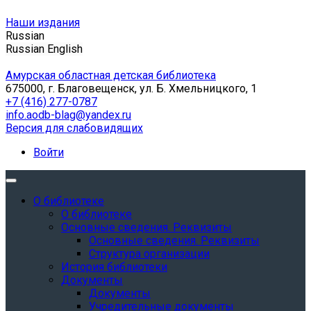
Наши издания
Russian
Russian
English
Амурская областная детская библиотека
675000, г. Благовещенск, ул. Б. Хмельницкого, 1
+7 (416) 277-0787
info.aodb-blag@yandex.ru
Версия для слабовидящих
Войти
О библиотеке
О библиотеке
Основные сведения. Реквизиты
Основные сведения. Реквизиты
Структура организации
История библиотеки
Документы
Документы
Учредительные документы