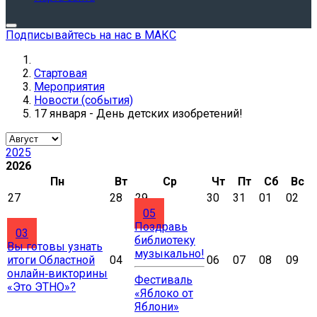
Подписывайтесь на нас в МАКС
Стартовая
Мероприятия
Новости (события)
17 января - День детских изобретений!
2025
2026
Пн
Вт
Ср
Чт
Пт
Сб
Вс
27
28
29
30
31
01
02
05
Поздравь
03
библиотеку
Вы готовы узнать
музыкально!
итоги Областной
04
06
07
08
09
онлайн‑викторины
Фестиваль
«Это ЭТНО»?
«Яблоко от
Яблони»