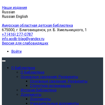
Наши издания
Russian
Russian
English
Амурская областная детская библиотека
675000, г. Благовещенск, ул. Б. Хмельницкого, 1
+7 (416) 277-0787
info.aodb-blag@yandex.ru
Версия для слабовидящих
Войти
О библиотеке
О библиотеке
Основные сведения. Реквизиты
Основные сведения. Реквизиты
Структура организации
История библиотеки
Документы
Документы
Учредительные документы