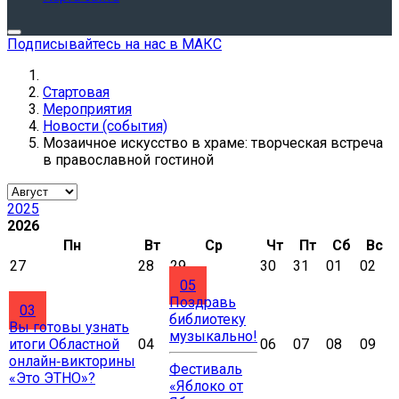
Подписывайтесь на нас в МАКС
Стартовая
Мероприятия
Новости (события)
Мозаичное искусство в храме: творческая встреча
в православной гостиной
2025
2026
Пн
Вт
Ср
Чт
Пт
Сб
Вс
27
28
29
30
31
01
02
05
Поздравь
03
библиотеку
Вы готовы узнать
музыкально!
итоги Областной
04
06
07
08
09
онлайн‑викторины
Фестиваль
«Это ЭТНО»?
«Яблоко от