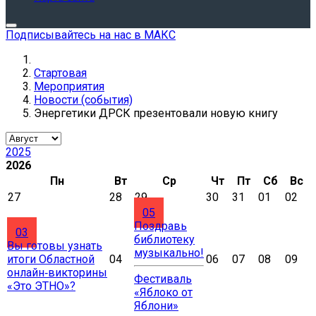
Подписывайтесь на нас в МАКС
Стартовая
Мероприятия
Новости (события)
Энергетики ДРСК презентовали новую книгу
2025
2026
Пн
Вт
Ср
Чт
Пт
Сб
Вс
27
28
29
30
31
01
02
05
Поздравь
03
библиотеку
Вы готовы узнать
музыкально!
итоги Областной
04
06
07
08
09
онлайн‑викторины
Фестиваль
«Это ЭТНО»?
«Яблоко от
Яблони»