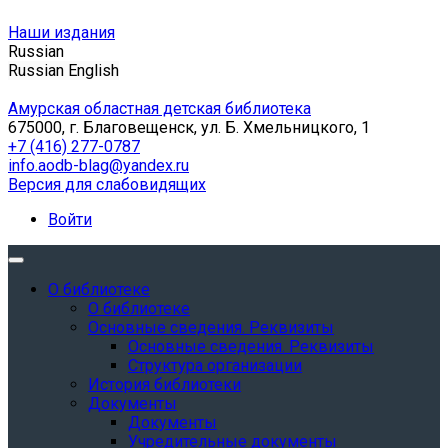
Наши издания
Russian
Russian
English
Амурская областная детская библиотека
675000, г. Благовещенск, ул. Б. Хмельницкого, 1
+7 (416) 277-0787
info.aodb-blag@yandex.ru
Версия для слабовидящих
Войти
О библиотеке
О библиотеке
Основные сведения. Реквизиты
Основные сведения. Реквизиты
Структура организации
История библиотеки
Документы
Документы
Учредительные документы