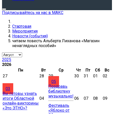
Подписывайтесь на нас в МАКС
Стартовая
Мероприятия
Новости (события)
читаем повесть Альберта Лиханова «Магазин
ненаглядных пособий»
2025
2026
Пн
Вт
Ср
Чт
Пт
Сб
Вс
27
28
29
30
31
01
02
05
Поздравь
03
библиотеку
Вы готовы узнать
музыкально!
итоги Областной
04
06
07
08
09
онлайн‑викторины
Фестиваль
«Это ЭТНО»?
«Яблоко от