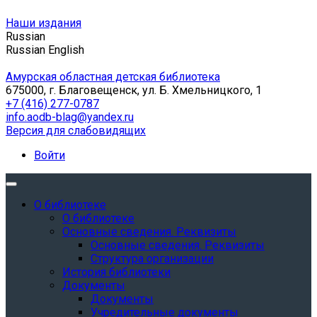
Наши издания
Russian
Russian
English
Амурская областная детская библиотека
675000, г. Благовещенск, ул. Б. Хмельницкого, 1
+7 (416) 277-0787
info.aodb-blag@yandex.ru
Версия для слабовидящих
Войти
О библиотеке
О библиотеке
Основные сведения. Реквизиты
Основные сведения. Реквизиты
Структура организации
История библиотеки
Документы
Документы
Учредительные документы