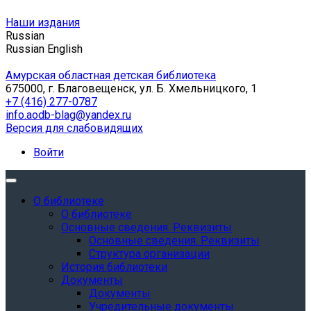
Наши издания
Russian
Russian
English
Амурская областная детская библиотека
675000, г. Благовещенск, ул. Б. Хмельницкого, 1
+7 (416) 277-0787
info.aodb-blag@yandex.ru
Версия для слабовидящих
Войти
О библиотеке
О библиотеке
Основные сведения. Реквизиты
Основные сведения. Реквизиты
Структура организации
История библиотеки
Документы
Документы
Учредительные документы