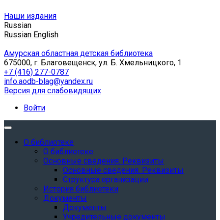
Наши издания
Russian
Russian
English
Амурская областная детская библиотека
675000, г. Благовещенск, ул. Б. Хмельницкого, 1
+7 (416) 277-0787
info.aodb-blag@yandex.ru
Версия для слабовидящих
Войти
О библиотеке
О библиотеке
Основные сведения. Реквизиты
Основные сведения. Реквизиты
Структура организации
История библиотеки
Документы
Документы
Учредительные документы