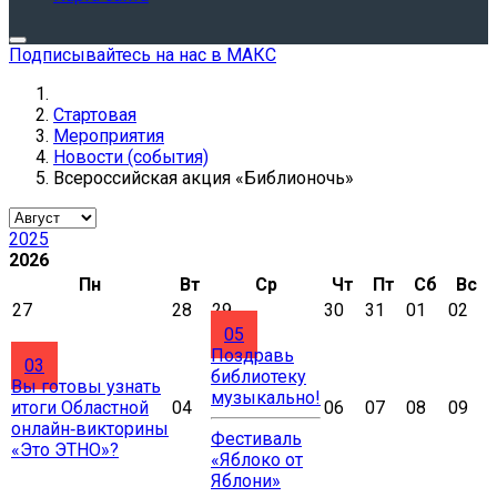
Подписывайтесь на нас в МАКС
Стартовая
Мероприятия
Новости (события)
Всероссийская акция «Библионочь»
2025
2026
Пн
Вт
Ср
Чт
Пт
Сб
Вс
27
28
29
30
31
01
02
05
Поздравь
03
библиотеку
Вы готовы узнать
музыкально!
итоги Областной
04
06
07
08
09
онлайн‑викторины
Фестиваль
«Это ЭТНО»?
«Яблоко от
Яблони»