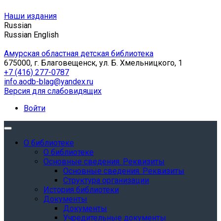
Наши издания
Russian
Russian
English
Амурская областная детская библиотека
675000, г. Благовещенск, ул. Б. Хмельницкого, 1
+7 (416) 277-0787
info.aodb-blag@yandex.ru
Версия для слабовидящих
Войти
О библиотеке
О библиотеке
Основные сведения. Реквизиты
Основные сведения. Реквизиты
Структура организации
История библиотеки
Документы
Документы
Учредительные документы