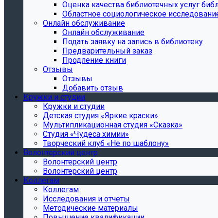
Oценка качества библиотечных услуг библ
Областное социологическое исследовани
Онлайн обслуживание
Онлайн обслуживание
Подать заявку на запись в библиотеку
Предварительный заказ
Продление книги
Отзывы
Отзывы
Добавить отзыв
Кружки и студии
Кружки и студии
Детская студия «Яркие краски»
Мультипликационная студия «Сказка»
Студия «Чудеса химии»
Творческий клуб «Не по шаблону»
Волонтерский центр
Волонтерский центр
Волонтерский центр
Коллегам
Коллегам
Исследования и отчеты
Методические материалы
Повышение квалификации