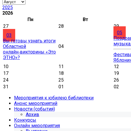
2025
2026
Пн
Вт
27
28
29
05
03
Поздра
Вы готовы узнать итоги
музыка
Областной
04
онлайн‑викторины «Это
Фестива
ЭТНО»?
Яблони
10
11
12
17
18
19
24
25
26
31
01
02
Мероприятия к юбилею библиотеки
Анонс мероприятий
Новости (события)
Архив
Конкурсы
Онлайн мероприятия