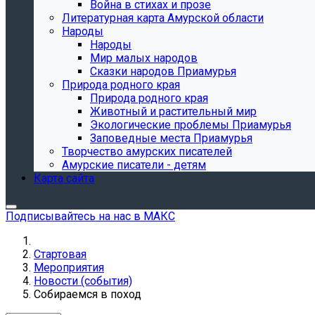
Война в стихах и прозе
Литературная карта Амурской области
Народы
Народы
Мир малых народов
Сказки народов Приамурья
Природа родного края
Природа родного края
Животный и растительный мир
Экологические проблемы Приамурья
Заповедные места Приамурья
Творчество амурских писателей
Амурские писатели - детям
Карта сайта
Подписывайтесь на нас в МАКС
Стартовая
Мероприятия
Новости (события)
Собираемся в поход