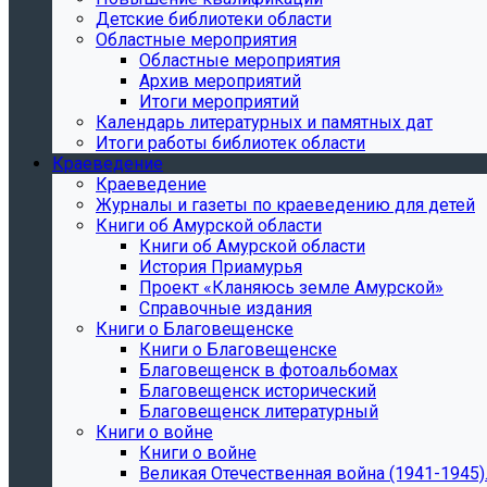
Детские библиотеки области
Областные мероприятия
Областные мероприятия
Архив мероприятий
Итоги мероприятий
Календарь литературных и памятных дат
Итоги работы библиотек области
Краеведение
Краеведение
Журналы и газеты по краеведению для детей
Книги об Амурской области
Книги об Амурской области
История Приамурья
Проект «Кланяюсь земле Амурской»
Справочные издания
Книги о Благовещенске
Книги о Благовещенске
Благовещенск в фотоальбомах
Благовещенск исторический
Благовещенск литературный
Книги о войне
Книги о войне
Великая Отечественная война (1941-1945).