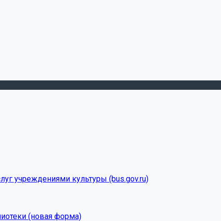
луг учреждениями культуры (bus.gov.ru)
лиотеки (новая форма)