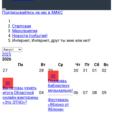
Подписывайтесь на нас в МАКС
Стартовая
Мероприятия
Новости (события)
Интернет, Интернет, друг ты мне или нет!
2025
2026
Пн
Вт
Ср
Чт
Пт
Сб
Вс
27
28
29
30
31
01
02
05
Поздравь
03
библиотеку
Вы готовы узнать
музыкально!
итоги Областной
04
06
07
08
09
онлайн‑викторины
Фестиваль
«Это ЭТНО»?
«Яблоко от
Яблони»