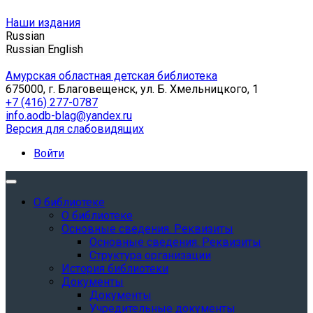
Наши издания
Russian
Russian
English
Амурская областная детская библиотека
675000, г. Благовещенск, ул. Б. Хмельницкого, 1
+7 (416) 277-0787
info.aodb-blag@yandex.ru
Версия для слабовидящих
Войти
О библиотеке
О библиотеке
Основные сведения. Реквизиты
Основные сведения. Реквизиты
Структура организации
История библиотеки
Документы
Документы
Учредительные документы