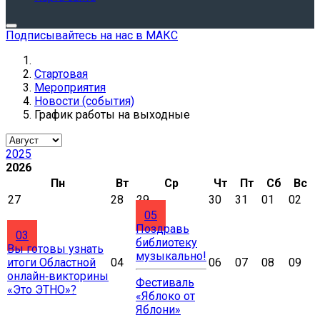
Подписывайтесь на нас в МАКС
Стартовая
Мероприятия
Новости (события)
График работы на выходные
2025
2026
Пн
Вт
Ср
Чт
Пт
Сб
Вс
27
28
29
30
31
01
02
05
Поздравь
03
библиотеку
Вы готовы узнать
музыкально!
итоги Областной
04
06
07
08
09
онлайн‑викторины
Фестиваль
«Это ЭТНО»?
«Яблоко от
Яблони»