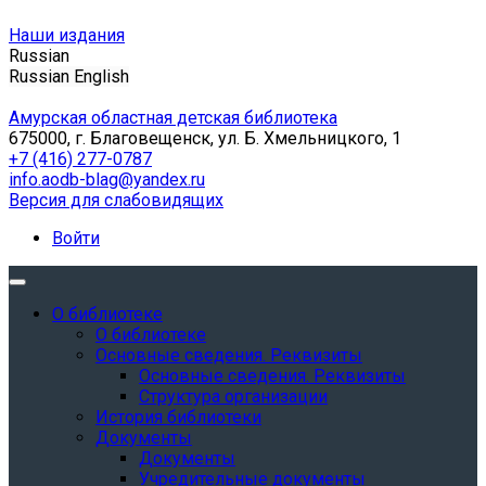
Наши издания
Russian
Russian
English
Амурская областная детская библиотека
675000, г. Благовещенск, ул. Б. Хмельницкого, 1
+7 (416) 277-0787
info.aodb-blag@yandex.ru
Версия для слабовидящих
Войти
О библиотеке
О библиотеке
Основные сведения. Реквизиты
Основные сведения. Реквизиты
Структура организации
История библиотеки
Документы
Документы
Учредительные документы