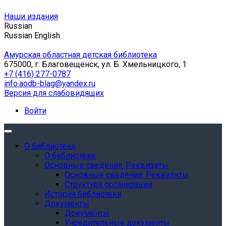
Наши издания
Russian
Russian
English
Амурская областная детская библиотека
675000, г. Благовещенск, ул. Б. Хмельницкого, 1
+7 (416) 277-0787
info.aodb-blag@yandex.ru
Версия для слабовидящих
Войти
О библиотеке
О библиотеке
Основные сведения. Реквизиты
Основные сведения. Реквизиты
Структура организации
История библиотеки
Документы
Документы
Учредительные документы