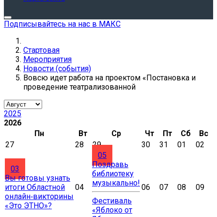
Подписывайтесь на нас в МАКС
Стартовая
Мероприятия
Новости (события)
Вовсю идет работа на проектом «Постановка и
проведение театрализованной
2025
2026
Пн
Вт
Ср
Чт
Пт
Сб
Вс
27
28
29
30
31
01
02
05
Поздравь
03
библиотеку
Вы готовы узнать
музыкально!
итоги Областной
04
06
07
08
09
онлайн‑викторины
Фестиваль
«Это ЭТНО»?
«Яблоко от