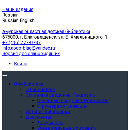
Наши издания
Russian
Russian
English
Амурская областная детская библиотека
675000, г. Благовещенск, ул. Б. Хмельницкого, 1
+7 (416) 277-0787
info.aodb-blag@yandex.ru
Версия для слабовидящих
Войти
О библиотеке
О библиотеке
Основные сведения. Реквизиты
Основные сведения. Реквизиты
Структура организации
История библиотеки
Документы
Документы
Учредительные документы