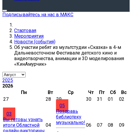
Подписывайтесь на нас в МАКС
Стартовая
Мероприятия
Новости (события)
Об участии ребят из мультстудии «Сказка» в 4-м
Дальневосточном Фестивале детского кино и
видеотворчества, анимации и 3D моделирования
«КинАмурчик»
2025
2026
Пн
Вт
Ср
Чт
Пт
Сб
Вс
27
28
29
30
31
01
02
05
Поздравь
03
библиотеку
Вы готовы узнать
музыкально!
итоги Областной
04
06
07
08
09
онлайн‑викторины