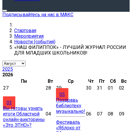
Подписывайтесь на нас в МАКС
Стартовая
Мероприятия
Новости (события)
«НАШ ФИЛИППОК» - ЛУЧШИЙ ЖУРНАЛ РОССИИ
ДЛЯ МЛАДШИХ ШКОЛЬНИКОВ!
2025
2026
Пн
Вт
Ср
Чт
Пт
Сб
Вс
27
28
29
30
31
01
02
05
Поздравь
03
библиотеку
Вы готовы узнать
музыкально!
итоги Областной
04
06
07
08
09
онлайн‑викторины
Фестиваль
«Это ЭТНО»?
«Яблоко от