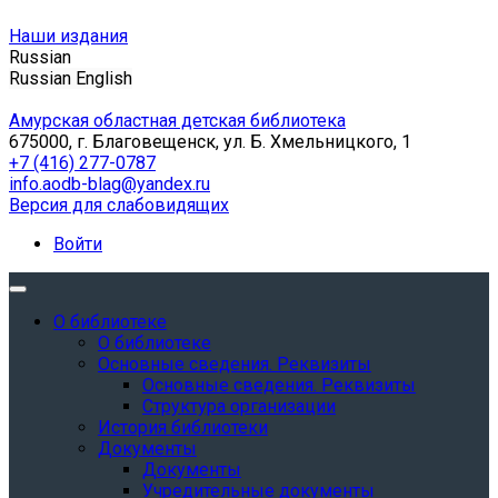
Наши издания
Russian
Russian
English
Амурская областная детская библиотека
675000, г. Благовещенск, ул. Б. Хмельницкого, 1
+7 (416) 277-0787
info.aodb-blag@yandex.ru
Версия для слабовидящих
Войти
О библиотеке
О библиотеке
Основные сведения. Реквизиты
Основные сведения. Реквизиты
Структура организации
История библиотеки
Документы
Документы
Учредительные документы