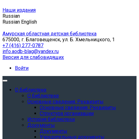
Наши издания
Russian
Russian
English
Амурская областная детская библиотека
675000, г. Благовещенск, ул. Б. Хмельницкого, 1
+7 (416) 277-0787
info.aodb-blag@yandex.ru
Версия для слабовидящих
Войти
О библиотеке
О библиотеке
Основные сведения. Реквизиты
Основные сведения. Реквизиты
Структура организации
История библиотеки
Документы
Документы
Учредительные документы