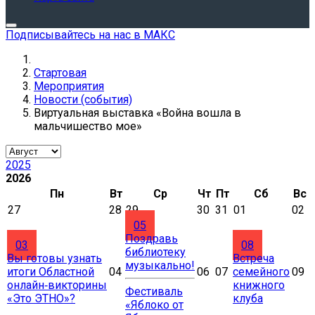
Подписывайтесь на нас в МАКС
Стартовая
Мероприятия
Новости (события)
Виртуальная выставка «Война вошла в
мальчишество мое»
2025
2026
Пн
Вт
Ср
Чт
Пт
Сб
Вс
27
28
29
30
31
01
02
05
Поздравь
03
08
библиотеку
Вы готовы узнать
Встреча
музыкально!
итоги Областной
04
06
07
семейного
09
онлайн‑викторины
книжного
Фестиваль
«Это ЭТНО»?
клуба
«Яблоко от