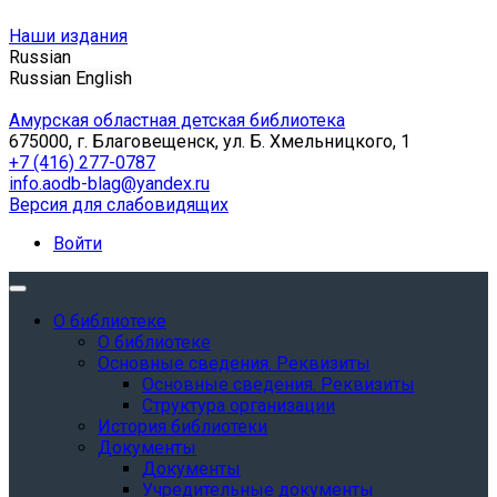
Наши издания
Russian
Russian
English
Амурская областная детская библиотека
675000, г. Благовещенск, ул. Б. Хмельницкого, 1
+7 (416) 277-0787
info.aodb-blag@yandex.ru
Версия для слабовидящих
Войти
О библиотеке
О библиотеке
Основные сведения. Реквизиты
Основные сведения. Реквизиты
Структура организации
История библиотеки
Документы
Документы
Учредительные документы