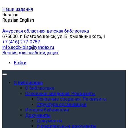
Наши издания
Russian
Russian
English
Амурская областная детская библиотека
675000, г. Благовещенск, ул. Б. Хмельницкого, 1
+7 (416) 277-0787
info.aodb-blag@yandex.ru
Версия для слабовидящих
Войти
О библиотеке
О библиотеке
Основные сведения. Реквизиты
Основные сведения. Реквизиты
Структура организации
История библиотеки
Документы
Документы
Учредительные документы