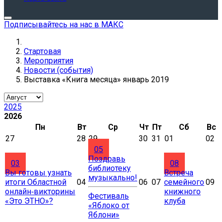
Подписывайтесь на нас в МАКС
Стартовая
Мероприятия
Новости (события)
Выставка «Книга месяца» январь 2019
2025
2026
Пн
Вт
Ср
Чт
Пт
Сб
Вс
27
28
29
30
31
01
02
05
Поздравь
03
08
библиотеку
Вы готовы узнать
Встреча
музыкально!
итоги Областной
04
06
07
семейного
09
онлайн‑викторины
книжного
Фестиваль
«Это ЭТНО»?
клуба
«Яблоко от
Яблони»