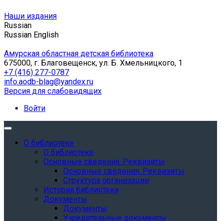
Наши издания
Russian
Russian
English
Амурская областная детская библиотека
675000, г. Благовещенск, ул. Б. Хмельницкого, 1
+7 (416) 277-0787
info.aodb-blag@yandex.ru
Версия для слабовидящих
Войти
О библиотеке
О библиотеке
Основные сведения. Реквизиты
Основные сведения. Реквизиты
Структура организации
История библиотеки
Документы
Документы
Учредительные документы