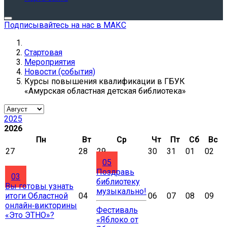
Подписывайтесь на нас в МАКС
Стартовая
Мероприятия
Новости (события)
Курсы повышения квалификации в ГБУК
«Амурская областная детская библиотека»
2025
2026
Пн
Вт
Ср
Чт
Пт
Сб
Вс
27
28
29
30
31
01
02
05
Поздравь
03
библиотеку
Вы готовы узнать
музыкально!
итоги Областной
04
06
07
08
09
онлайн‑викторины
Фестиваль
«Это ЭТНО»?
«Яблоко от