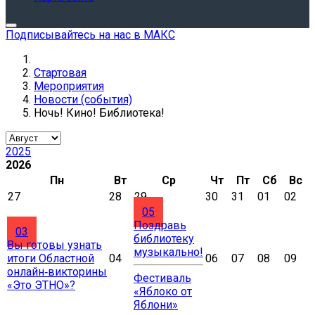
Подписывайтесь на нас в МАКС
Стартовая
Мероприятия
Новости (события)
Ночь! Кино! Библиотека!
2025
2026
Пн
Вт
Ср
Чт
Пт
Сб
Вс
27
28
29
30
31
01
02
05
Поздравь
03
библиотеку
Вы готовы узнать
музыкально!
итоги Областной
04
06
07
08
09
онлайн‑викторины
Фестиваль
«Это ЭТНО»?
«Яблоко от
Яблони»