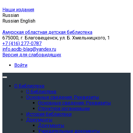
Наши издания
Russian
Russian
English
Амурская областная детская библиотека
675000, г. Благовещенск, ул. Б. Хмельницкого, 1
+7 (416) 277-0787
info.aodb-blag@yandex.ru
Версия для слабовидящих
Войти
О библиотеке
О библиотеке
Основные сведения. Реквизиты
Основные сведения. Реквизиты
Структура организации
История библиотеки
Документы
Документы
Учредительные документы