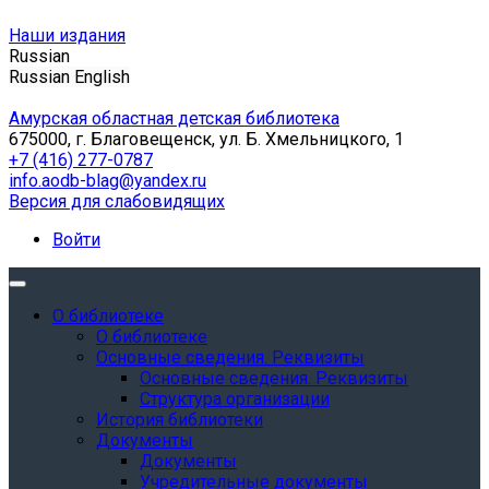
Наши издания
Russian
Russian
English
Амурская областная детская библиотека
675000, г. Благовещенск, ул. Б. Хмельницкого, 1
+7 (416) 277-0787
info.aodb-blag@yandex.ru
Версия для слабовидящих
Войти
О библиотеке
О библиотеке
Основные сведения. Реквизиты
Основные сведения. Реквизиты
Структура организации
История библиотеки
Документы
Документы
Учредительные документы