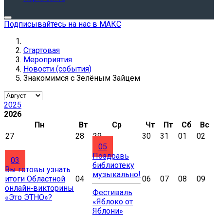
Подписывайтесь на нас в МАКС
Стартовая
Мероприятия
Новости (события)
Знакомимся с Зелёным Зайцем
2025
2026
Пн
Вт
Ср
Чт
Пт
Сб
Вс
27
28
29
30
31
01
02
05
Поздравь
03
библиотеку
Вы готовы узнать
музыкально!
итоги Областной
04
06
07
08
09
онлайн‑викторины
Фестиваль
«Это ЭТНО»?
«Яблоко от
Яблони»