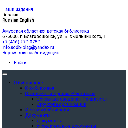
Наши издания
Russian
Russian
English
Амурская областная детская библиотека
675000, г. Благовещенск, ул. Б. Хмельницкого, 1
+7 (416) 277-0787
info.aodb-blag@yandex.ru
Версия для слабовидящих
Войти
О библиотеке
О библиотеке
Основные сведения. Реквизиты
Основные сведения. Реквизиты
Структура организации
История библиотеки
Документы
Документы
Учредительные документы