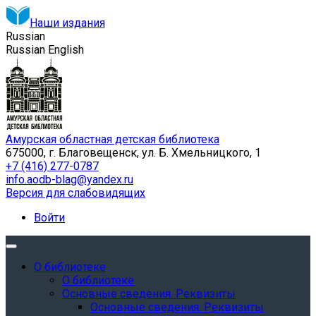
Наши издания
Russian
Russian
English
Амурская областная детская библиотека
675000, г. Благовещенск, ул. Б. Хмельницкого, 1
+7 (416) 277-0787
info.aodb-blag@yandex.ru
Версия для слабовидящих
Войти
О библиотеке
О библиотеке
Основные сведения. Реквизиты
Основные сведения. Реквизиты