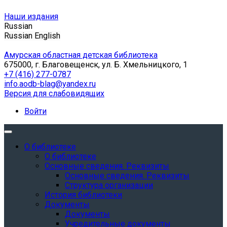
Наши издания
Russian
Russian
English
Амурская областная детская библиотека
675000, г. Благовещенск, ул. Б. Хмельницкого, 1
+7 (416) 277-0787
info.aodb-blag@yandex.ru
Версия для слабовидящих
Войти
О библиотеке
О библиотеке
Основные сведения. Реквизиты
Основные сведения. Реквизиты
Структура организации
История библиотеки
Документы
Документы
Учредительные документы