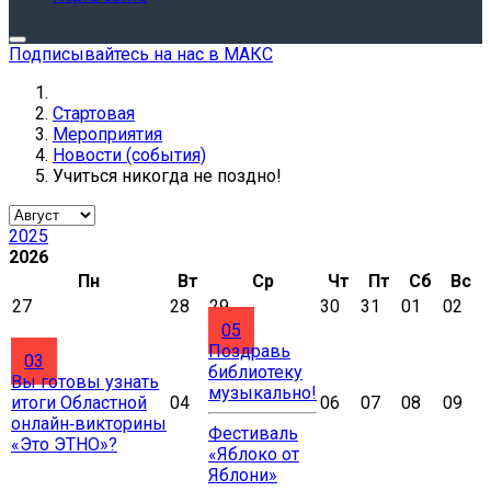
Подписывайтесь на нас в МАКС
Стартовая
Мероприятия
Новости (события)
Учиться никогда не поздно!
2025
2026
Пн
Вт
Ср
Чт
Пт
Сб
Вс
27
28
29
30
31
01
02
05
Поздравь
03
библиотеку
Вы готовы узнать
музыкально!
итоги Областной
04
06
07
08
09
онлайн‑викторины
Фестиваль
«Это ЭТНО»?
«Яблоко от
Яблони»