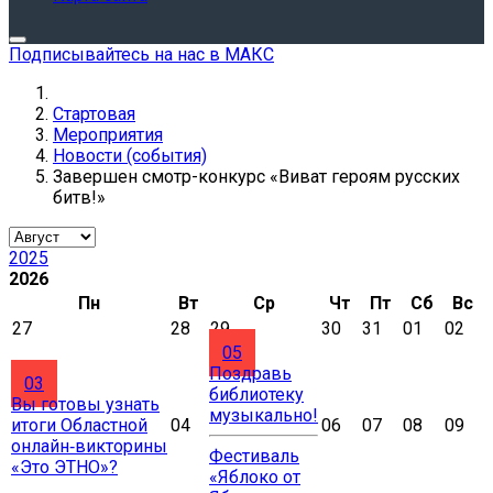
Подписывайтесь на нас в МАКС
Стартовая
Мероприятия
Новости (события)
Завершен смотр-конкурс «Виват героям русских
битв!»
2025
2026
Пн
Вт
Ср
Чт
Пт
Сб
Вс
27
28
29
30
31
01
02
05
Поздравь
03
библиотеку
Вы готовы узнать
музыкально!
итоги Областной
04
06
07
08
09
онлайн‑викторины
Фестиваль
«Это ЭТНО»?
«Яблоко от