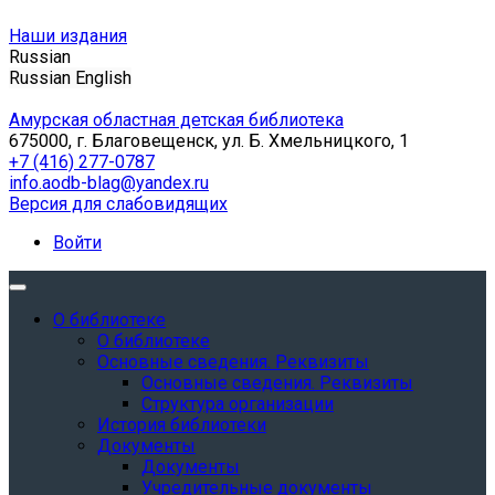
Наши издания
Russian
Russian
English
Амурская областная детская библиотека
675000, г. Благовещенск, ул. Б. Хмельницкого, 1
+7 (416) 277-0787
info.aodb-blag@yandex.ru
Версия для слабовидящих
Войти
О библиотеке
О библиотеке
Основные сведения. Реквизиты
Основные сведения. Реквизиты
Структура организации
История библиотеки
Документы
Документы
Учредительные документы