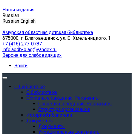
Наши издания
Russian
Russian
English
Амурская областная детская библиотека
675000, г. Благовещенск, ул. Б. Хмельницкого, 1
+7 (416) 277-0787
info.aodb-blag@yandex.ru
Версия для слабовидящих
Войти
О библиотеке
О библиотеке
Основные сведения. Реквизиты
Основные сведения. Реквизиты
Структура организации
История библиотеки
Документы
Документы
Учредительные документы