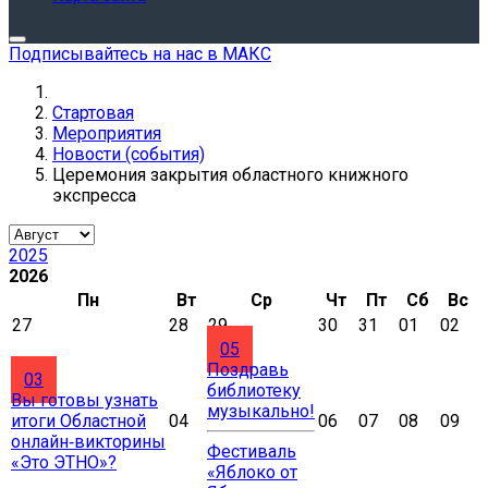
Подписывайтесь на нас в МАКС
Стартовая
Мероприятия
Новости (события)
Церемония закрытия областного книжного
экспресса
2025
2026
Пн
Вт
Ср
Чт
Пт
Сб
Вс
27
28
29
30
31
01
02
05
Поздравь
03
библиотеку
Вы готовы узнать
музыкально!
итоги Областной
04
06
07
08
09
онлайн‑викторины
Фестиваль
«Это ЭТНО»?
«Яблоко от