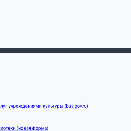
луг учреждениями культуры (bus.gov.ru)
лиотеки (новая форма)