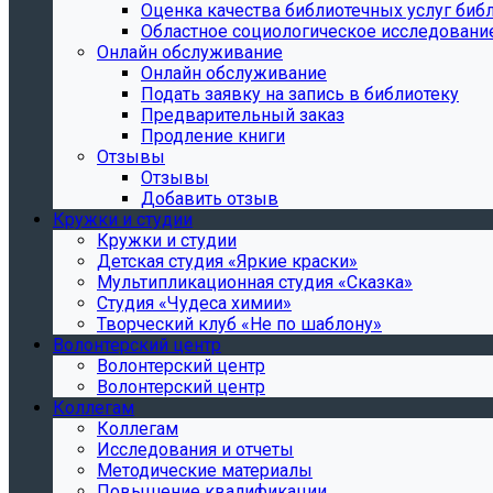
Oценка качества библиотечных услуг библ
Областное социологическое исследовани
Онлайн обслуживание
Онлайн обслуживание
Подать заявку на запись в библиотеку
Предварительный заказ
Продление книги
Отзывы
Отзывы
Добавить отзыв
Кружки и студии
Кружки и студии
Детская студия «Яркие краски»
Мультипликационная студия «Сказка»
Студия «Чудеса химии»
Творческий клуб «Не по шаблону»
Волонтерский центр
Волонтерский центр
Волонтерский центр
Коллегам
Коллегам
Исследования и отчеты
Методические материалы
Повышение квалификации