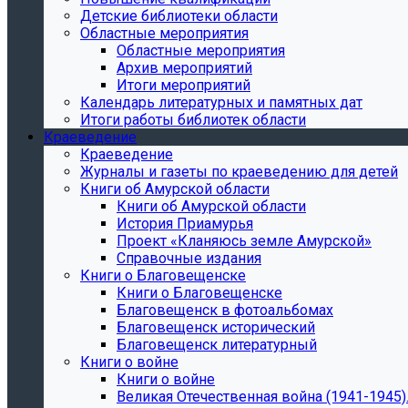
Детские библиотеки области
Областные мероприятия
Областные мероприятия
Архив мероприятий
Итоги мероприятий
Календарь литературных и памятных дат
Итоги работы библиотек области
Краеведение
Краеведение
Журналы и газеты по краеведению для детей
Книги об Амурской области
Книги об Амурской области
История Приамурья
Проект «Кланяюсь земле Амурской»
Справочные издания
Книги о Благовещенске
Книги о Благовещенске
Благовещенск в фотоальбомах
Благовещенск исторический
Благовещенск литературный
Книги о войне
Книги о войне
Великая Отечественная война (1941-1945).