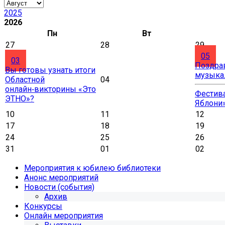
2025
2026
Пн
Вт
27
28
29
05
03
Поздра
Вы готовы узнать итоги
музыка
Областной
04
онлайн‑викторины «Это
Фестива
ЭТНО»?
Яблони
10
11
12
17
18
19
24
25
26
31
01
02
Мероприятия к юбилею библиотеки
Анонс мероприятий
Новости (события)
Архив
Конкурсы
Онлайн мероприятия