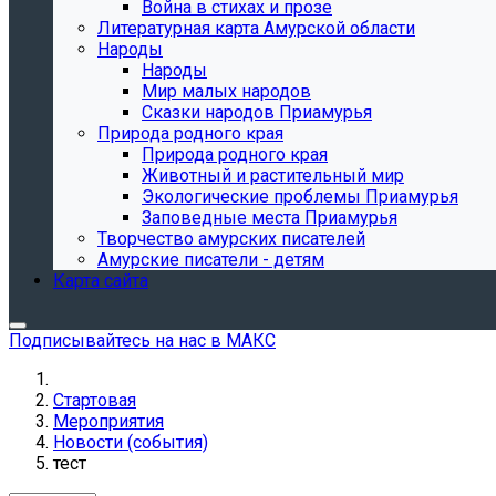
Война в стихах и прозе
Литературная карта Амурской области
Народы
Народы
Мир малых народов
Сказки народов Приамурья
Природа родного края
Природа родного края
Животный и растительный мир
Экологические проблемы Приамурья
Заповедные места Приамурья
Творчество амурских писателей
Амурские писатели - детям
Карта сайта
Подписывайтесь на нас в МАКС
Стартовая
Мероприятия
Новости (события)
тест