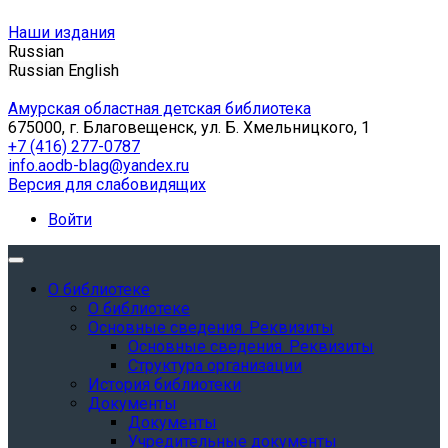
Наши издания
Russian
Russian
English
Амурская областная детская библиотека
675000, г. Благовещенск, ул. Б. Хмельницкого, 1
+7 (416) 277-0787
info.aodb-blag@yandex.ru
Версия для слабовидящих
Войти
О библиотеке
О библиотеке
Основные сведения. Реквизиты
Основные сведения. Реквизиты
Структура организации
История библиотеки
Документы
Документы
Учредительные документы