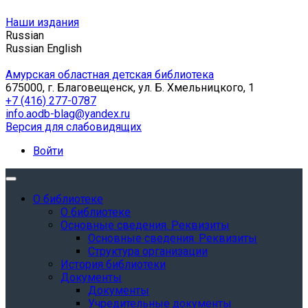
Наши издания
Russian
Russian
English
Амурская областная детская библиотека
675000, г. Благовещенск, ул. Б. Хмельницкого, 1
+7 (416) 277-0787
info.aodb-blag@yandex.ru
Версия для слабовидящих
Войти
О библиотеке
О библиотеке
Основные сведения. Реквизиты
Основные сведения. Реквизиты
Структура организации
История библиотеки
Документы
Документы
Учредительные документы