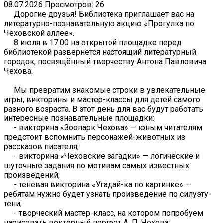
08.07.2026
Просмотров: 26
Дорогие друзья! Библиотека приглашает вас на
литературно-познавательную акцию «Прогулка по
Чеховской аллее».
8 июля в 17:00 на открытой площадке перед
библиотекой развернётся настоящий литературный
городок, посвящённый творчеству Антона Павловича
Чехова.
Мы превратим знакомые строки в увлекательные
игры, викторины и мастер-классы для детей самого
разного возраста. В этот день для вас будут работать
интересные познавательные площадки:
- викторина «Зоопарк Чехова» — юным читателям
предстоит вспомнить персонажей-животных из
рассказов писателя;
- викторина «Чеховские загадки» — логические и
шуточные задания по мотивам самых известных
произведений;
- теневая викторина «Угадай-ка по картинке» —
ребятам нужно будет узнать произведение по силуэту-
тени;
- творческий мастер-класс, на котором попробуем
нарисовать векторный портрет А. П. Чехова;