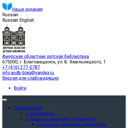
Наши издания
Russian
Russian
English
Амурская областная детская библиотека
675000, г. Благовещенск, ул. Б. Хмельницкого, 1
+7 (416) 277-0787
info.aodb-blag@yandex.ru
Версия для слабовидящих
Войти
О библиотеке
О библиотеке
Основные сведения. Реквизиты
Основные сведения. Реквизиты