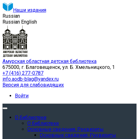
Наши издания
Russian
Russian
English
Амурская областная детская библиотека
675000, г. Благовещенск, ул. Б. Хмельницкого, 1
+7 (416) 277-0787
info.aodb-blag@yandex.ru
Версия для слабовидящих
Войти
О библиотеке
О библиотеке
Основные сведения. Реквизиты
Основные сведения. Реквизиты