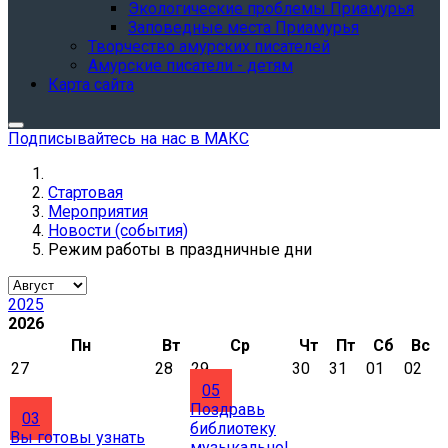
Экологические проблемы Приамурья
Заповедные места Приамурья
Творчество амурских писателей
Амурские писатели - детям
Карта сайта
Подписывайтесь на нас в МАКС
Стартовая
Мероприятия
Новости (события)
Режим работы в праздничные дни
2025
2026
Пн
Вт
Ср
Чт
Пт
Сб
Вс
27
28
29
30
31
01
02
05
Поздравь
03
библиотеку
Вы готовы узнать
музыкально!