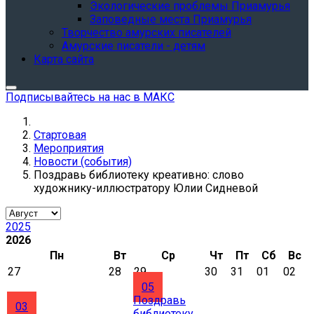
Экологические проблемы Приамурья
Заповедные места Приамурья
Творчество амурских писателей
Амурские писатели - детям
Карта сайта
Подписывайтесь на нас в МАКС
Стартовая
Мероприятия
Новости (события)
Поздравь библиотеку креативно: слово
художнику-иллюстратору Юлии Сидневой
2025
2026
Пн
Вт
Ср
Чт
Пт
Сб
Вс
27
28
29
30
31
01
02
05
Поздравь
03
библиотеку