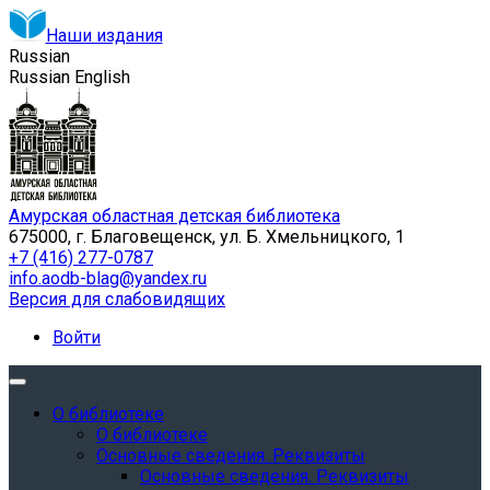
Наши издания
Russian
Russian
English
Амурская областная детская библиотека
675000, г. Благовещенск, ул. Б. Хмельницкого, 1
+7 (416) 277-0787
info.aodb-blag@yandex.ru
Версия для слабовидящих
Войти
О библиотеке
О библиотеке
Основные сведения. Реквизиты
Основные сведения. Реквизиты