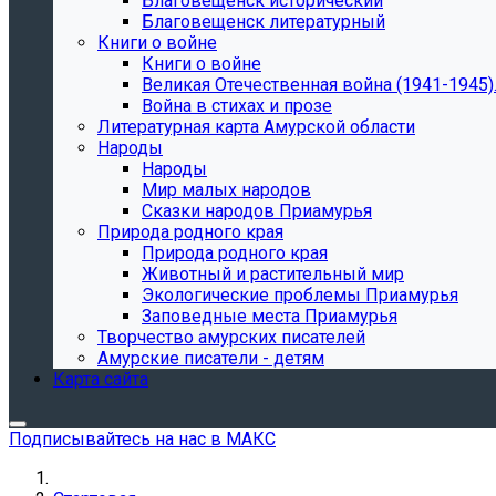
Благовещенск исторический
Благовещенск литературный
Книги о войне
Книги о войне
Великая Отечественная война (1941-1945).
Война в стихах и прозе
Литературная карта Амурской области
Народы
Народы
Мир малых народов
Сказки народов Приамурья
Природа родного края
Природа родного края
Животный и растительный мир
Экологические проблемы Приамурья
Заповедные места Приамурья
Творчество амурских писателей
Амурские писатели - детям
Карта сайта
Подписывайтесь на нас в МАКС