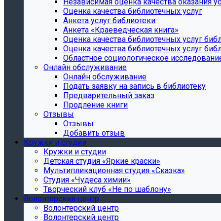
Независимая оценка качества оказания ус
Оценка качества библиотечных услуг
Анкета услуг библиотеки
Анкета «Краеведческая книга»
Oценка качества библиотечных услуг биб
Oценка качества библиотечных услуг библ
Областное социологическое исследовани
Онлайн обслуживание
Онлайн обслуживание
Подать заявку на запись в библиотеку
Предварительный заказ
Продление книги
Отзывы
Отзывы
Добавить отзыв
Кружки и студии
Кружки и студии
Детская студия «Яркие краски»
Мультипликационная студия «Сказка»
Студия «Чудеса химии»
Творческий клуб «Не по шаблону»
Волонтерский центр
Волонтерский центр
Волонтерский центр