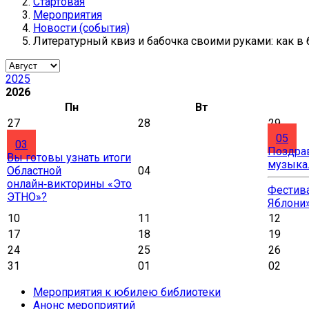
Стартовая
Мероприятия
Новости (события)
Литературный квиз и бабочка своими руками: как в
2025
2026
Пн
Вт
27
28
29
05
03
Поздра
Вы готовы узнать итоги
музыка
Областной
04
онлайн‑викторины «Это
Фестива
ЭТНО»?
Яблони
10
11
12
17
18
19
24
25
26
31
01
02
Мероприятия к юбилею библиотеки
Анонс мероприятий