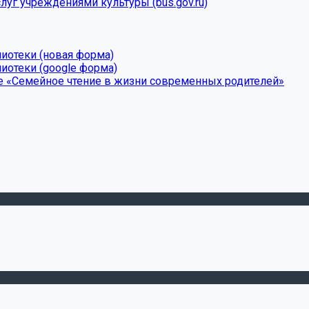
луг учреждениями культуры (bus.gov.ru)
лиотеки (новая форма)
иотеки (google форма)
е «Семейное чтение в жизни современных родителей»