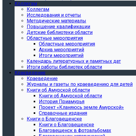
Коллегам
Коллегам
Исследования и отчеты
Методические материалы
Повышение квалификации
Детские библиотеки области
Областные мероприятия
Областные мероприятия
Архив мероприятий
Итоги мероприятий
Календарь литературных и памятных дат
Итоги работы библиотек области
Краеведение
Краеведение
Журналы и газеты по краеведению для детей
Книги об Амурской области
Книги об Амурской области
История Приамурья
Проект «Кланяюсь земле Амурской»
Справочные издания
Книги о Благовещенске
Книги о Благовещенске
Благовещенск в фотоальбомах