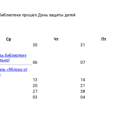
 библиотеке прошёл День защиты детей
Ср
Чт
Пт
30
31
вь библиотеку
льно!
06
07
ль «Яблоко от
»
13
14
20
21
27
28
03
04