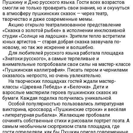
Пушкину и Дню русского языка. Гости всех возрастов
смогли не только проверить свои знания, но и окунуться
в атмосферу пушкинских сказок — через театр,
творчество и даже современные мемы.
Акцию открыло театрализованное представление
«Сказка о золотой рыбке» в исполнении инклюзивной
студии «Солнце на ладошке». Зрители тепло встретили
юных артистов — старая добрая сказка зазвучала по-
новому, но так же искренне и волшебно.
Для любителей русского языка работала площадка
«Знатоки русского», а самые терпеливые и
внимательные попробовали свои силы на мастер-классе
«Пушкинская каллиграфия». Писать пером и чернилами
оказалось непросто, но очень увлекательно.
На творческих площадках гостей ждали мастер-
классы «Царевна Лебедь» и «Белочка». Дети и
взрослые мастерили героев пушкинских сказок из
бумаги. Каждая поделка получилась уникальной.
Особой популярностью пользовались литературная
викторина, кроссворд «Пушкинские строки» и весёлая
«литературная рыбалка». Желающие пробовали
сочинять собственные стихи и рисовали портрет поэта. А
самым необычным сюрпризом стала площадка, где
гости определяли, как бы Пушкин описал современные