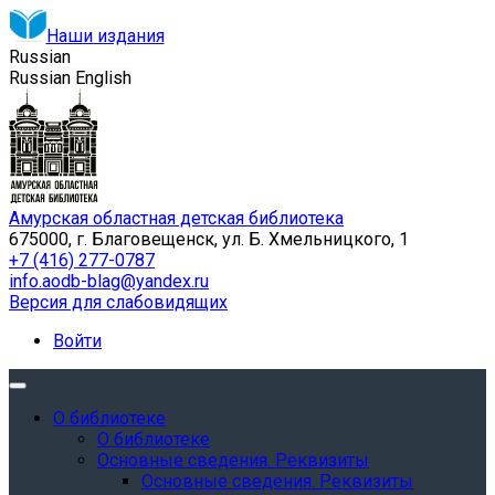
Наши издания
Russian
Russian
English
Амурская областная детская библиотека
675000, г. Благовещенск, ул. Б. Хмельницкого, 1
+7 (416) 277-0787
info.aodb-blag@yandex.ru
Версия для слабовидящих
Войти
О библиотеке
О библиотеке
Основные сведения. Реквизиты
Основные сведения. Реквизиты