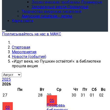
Экологические проблемы Приамурья
Заповедные места Приамурья
Творчество амурских писателей
Амурские писатели - детям
Карта сайта
Подписывайтесь на нас в МАКС
Стартовая
Мероприятия
Новости (события)
«Идут века, но Пушкин остаётся!»: в библиотеке
прошла акция
2025
2026
Пн
Вт
Ср
Чт
Пт
Сб
Вс
27
28
29
30
31
01
02
05
Поздравь
03
библиотеку