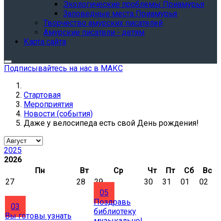
Экологические проблемы Приамурья
Заповедные места Приамурья
Творчество амурских писателей
Амурские писатели - детям
Карта сайта
Подписывайтесь на нас в МАКС
Стартовая
Мероприятия
Новости (события)
Даже у велосипеда есть свой День рождения!
2025
2026
Пн
Вт
Ср
Чт
Пт
Сб
Вс
27
28
29
30
31
01
02
05
Поздравь
03
библиотеку
Вы готовы узнать
музыкально!