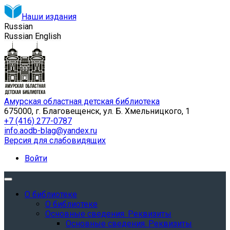
Наши издания
Russian
Russian
English
Амурская областная детская библиотека
675000, г. Благовещенск, ул. Б. Хмельницкого, 1
+7 (416) 277-0787
info.aodb-blag@yandex.ru
Версия для слабовидящих
Войти
О библиотеке
О библиотеке
Основные сведения. Реквизиты
Основные сведения. Реквизиты