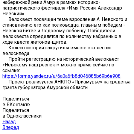
набережной реки Амур в рамках историко-
патриотического фестиваля «Имя России. Александр
Невский».
Велоквест посвящен теме взросления А. Невского и
становлению его как полководца, главным победам -
Невской битве и Ледовому побоищу. Победители
велоквеста определятся по количеству набранных в
ходе квеста жетонов-щитов.
Колесо истории закрутится вместе с колесом
велосипеда…
Пройти регистрацию на исторический велоквест
«Невскому наш респект» можно прямо сейчас по
ссылке:
https://forms.yandex.ru/u/6a0a6fb8d046885b69b6e908
.
Проект реализуется АНКПО «Приамурье» на средства
гранта губернатора Амурской области.
Поделиться
в ВКонтакте
Поделиться
в Одноклассники
Назад
Вперед