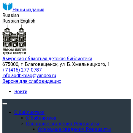
Наши издания
Russian
Russian
English
Амурская областная детская библиотека
675000, г. Благовещенск, ул. Б. Хмельницкого, 1
+7 (416) 277-0787
info.aodb-blag@yandex.ru
Версия для слабовидящих
Войти
О библиотеке
О библиотеке
Основные сведения. Реквизиты
Основные сведения. Реквизиты