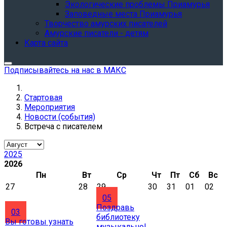
Экологические проблемы Приамурья
Заповедные места Приамурья
Творчество амурских писателей
Амурские писатели - детям
Карта сайта
Подписывайтесь на нас в МАКС
Стартовая
Мероприятия
Новости (события)
Встреча с писателем
2025
2026
Пн
Вт
Ср
Чт
Пт
Сб
Вс
27
28
29
30
31
01
02
05
Поздравь
03
библиотеку
Вы готовы узнать
музыкально!