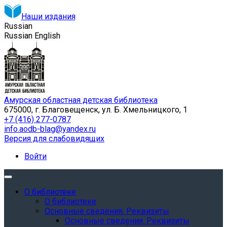
Наши издания
Russian
Russian
English
Амурская областная детская библиотека
675000, г. Благовещенск, ул. Б. Хмельницкого, 1
+7 (416) 277-0787
info.aodb-blag@yandex.ru
Версия для слабовидящих
Войти
О библиотеке
О библиотеке
Основные сведения. Реквизиты
Основные сведения. Реквизиты