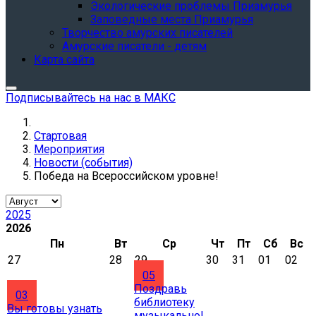
Экологические проблемы Приамурья
Заповедные места Приамурья
Творчество амурских писателей
Амурские писатели - детям
Карта сайта
Подписывайтесь на нас в МАКС
Стартовая
Мероприятия
Новости (события)
Победа на Всероссийском уровне!
2025
2026
Пн
Вт
Ср
Чт
Пт
Сб
Вс
27
28
29
30
31
01
02
05
Поздравь
03
библиотеку
Вы готовы узнать
музыкально!