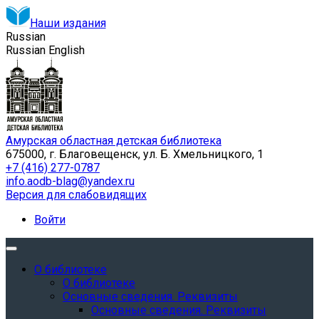
Наши издания
Russian
Russian
English
Амурская областная детская библиотека
675000, г. Благовещенск, ул. Б. Хмельницкого, 1
+7 (416) 277-0787
info.aodb-blag@yandex.ru
Версия для слабовидящих
Войти
О библиотеке
О библиотеке
Основные сведения. Реквизиты
Основные сведения. Реквизиты