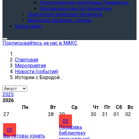
Экологические проблемы Приамурья
Заповедные места Приамурья
Творчество амурских писателей
Амурские писатели - детям
Карта сайта
Подписывайтесь на нас в МАКС
Стартовая
Мероприятия
Новости (события)
Истории с Бородой...
2025
2026
Пн
Вт
Ср
Чт
Пт
Сб
Вс
27
28
29
30
31
01
02
05
Поздравь
03
библиотеку
Вы готовы узнать
музыкально!