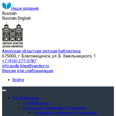
Наши издания
Russian
Russian
English
Амурская областная детская библиотека
675000, г. Благовещенск, ул. Б. Хмельницкого, 1
+7 (416) 277-0787
info.aodb-blag@yandex.ru
Версия для слабовидящих
Войти
О библиотеке
О библиотеке
Основные сведения. Реквизиты
Основные сведения. Реквизиты