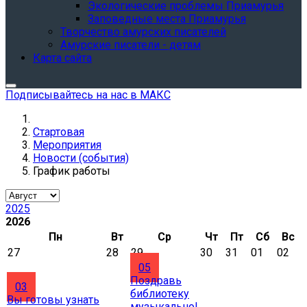
Экологические проблемы Приамурья
Заповедные места Приамурья
Творчество амурских писателей
Амурские писатели - детям
Карта сайта
Подписывайтесь на нас в МАКС
Стартовая
Мероприятия
Новости (события)
График работы
2025
2026
Пн
Вт
Ср
Чт
Пт
Сб
Вс
27
28
29
30
31
01
02
05
Поздравь
03
библиотеку
Вы готовы узнать
музыкально!