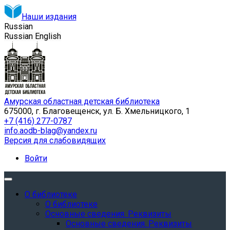
Наши издания
Russian
Russian
English
Амурская областная детская библиотека
675000, г. Благовещенск, ул. Б. Хмельницкого, 1
+7 (416) 277-0787
info.aodb-blag@yandex.ru
Версия для слабовидящих
Войти
О библиотеке
О библиотеке
Основные сведения. Реквизиты
Основные сведения. Реквизиты