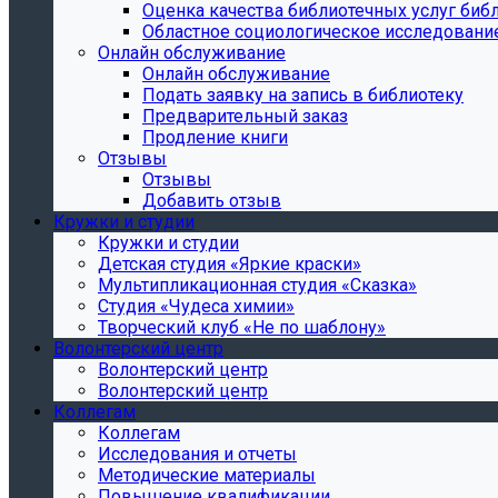
Oценка качества библиотечных услуг библ
Областное социологическое исследовани
Онлайн обслуживание
Онлайн обслуживание
Подать заявку на запись в библиотеку
Предварительный заказ
Продление книги
Отзывы
Отзывы
Добавить отзыв
Кружки и студии
Кружки и студии
Детская студия «Яркие краски»
Мультипликационная студия «Сказка»
Студия «Чудеса химии»
Творческий клуб «Не по шаблону»
Волонтерский центр
Волонтерский центр
Волонтерский центр
Коллегам
Коллегам
Исследования и отчеты
Методические материалы
Повышение квалификации