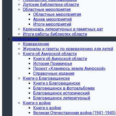
Детские библиотеки области
Областные мероприятия
Областные мероприятия
Архив мероприятий
Итоги мероприятий
Календарь литературных и памятных дат
Итоги работы библиотек области
Краеведение
Краеведение
Журналы и газеты по краеведению для детей
Книги об Амурской области
Книги об Амурской области
История Приамурья
Проект «Кланяюсь земле Амурской»
Справочные издания
Книги о Благовещенске
Книги о Благовещенске
Благовещенск в фотоальбомах
Благовещенск исторический
Благовещенск литературный
Книги о войне
Книги о войне
Великая Отечественная война (1941-1945).