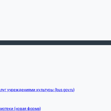
луг учреждениями культуры (bus.gov.ru)
лиотеки (новая форма)