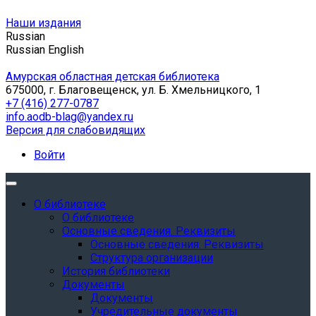
Наши издания
Russian
Russian
English
Амурская областная детская библиотека
675000, г. Благовещенск, ул. Б. Хмельницкого, 1
+7 (416) 277-0787
info.aodb-blag@yandex.ru
Версия для слабовидящих
Войти
О библиотеке
О библиотеке
Основные сведения. Реквизиты
Основные сведения. Реквизиты
Структура организации
История библиотеки
Документы
Документы
Учредительные документы